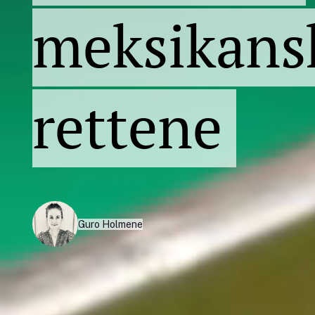
meksikans
rettene
Guro Holmene