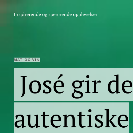
Inspirerende og spennende opplevelser
MAT OG VIN
José gir d
autentiske