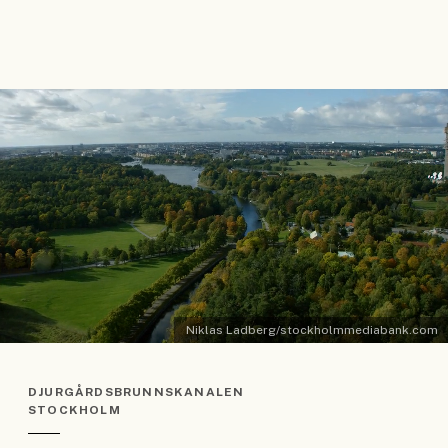
Niklas Ladberg/stockholmmediabank.com
DJURGÅRDSBRUNNSKANALEN
STOCKHOLM