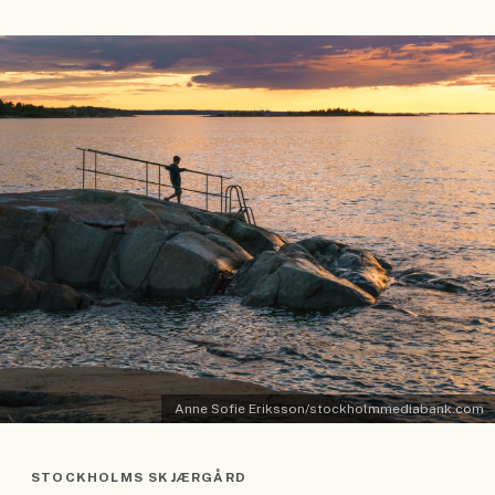
Anne Sofie Eriksson/stockholmmediabank.com
STOCKHOLMS SKJÆRGÅRD