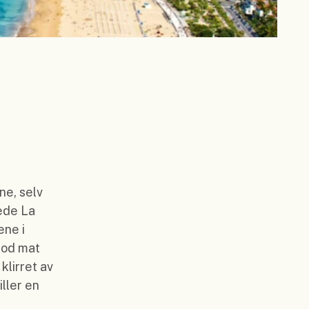
ne, selv
ede La
ene i
god mat
klirret av
ller en