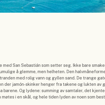
e med San Sebastián som setter seg. Ikke bare smake
 umulige å glemme, men helheten. Den halvmåneform
randen med rolig vann og gyllen sand. De trange gat
n der jamón-skinker henger fra takene og lukten av 
fra barene. Og lydene: summing av samtaler, det kjente 
 møtes i en skål, og hele tiden lyden av noen som besti