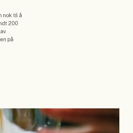
 nok til å
undt 200
 av
den på