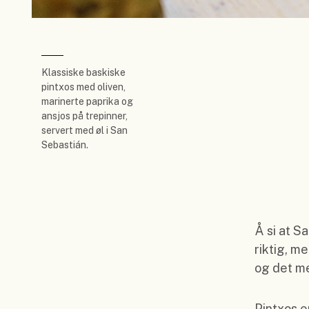
Klassiske baskiske
pintxos med oliven,
marinerte paprika og
ansjos på trepinner,
servert med øl i San
Sebastián.
Å si at S
riktig, m
og det me
Pintxos e