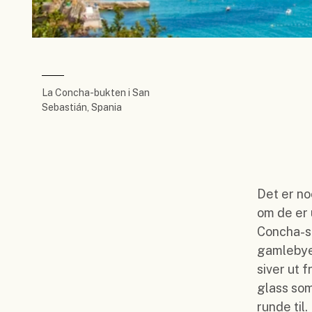
La Concha-bukten i San
Sebastián, Spania
Det er no
om de er
Concha-st
gamlebye
siver ut 
glass som
runde til.