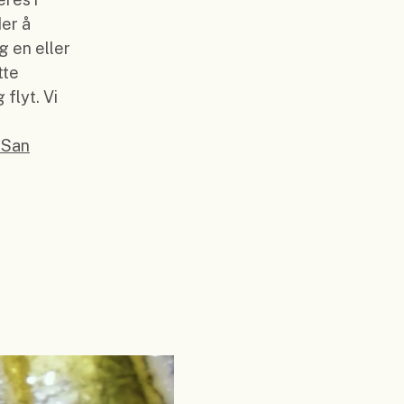
er å
g en eller
tte
flyt. Vi
 San