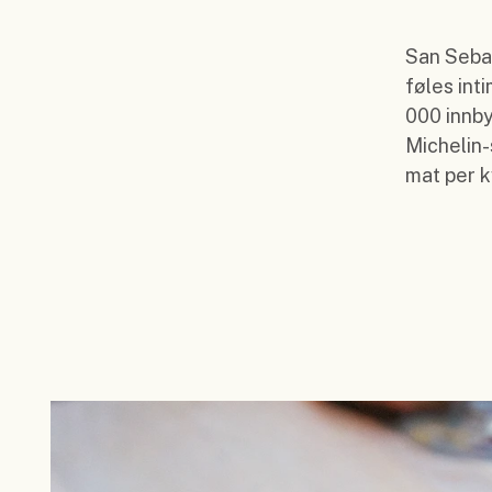
San Sebas
føles int
000 innby
Michelin-
mat per k