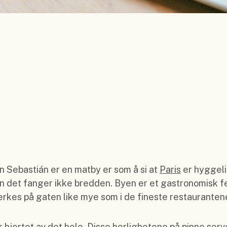
an Sebastián er en matby er som å si at
Paris
er hyggeli
en det fanger ikke bredden. Byen er et gastronomisk 
rkes på gaten like mye som i de fineste restaurantene
r hjertet av det hele. Disse herlighetene på pinne serv