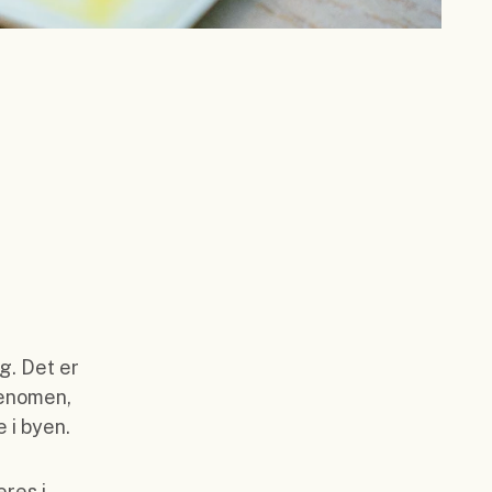
g. Det er
fenomen,
 i byen.
eres i