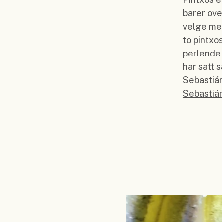
barer ove
velge mel
to pintxo
perlende 
har satt 
Sebastiá
Sebastiá