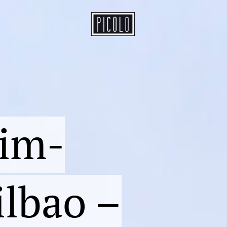
im-
ilbao –