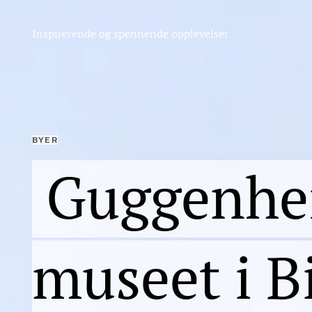
Inspirerende og spennende opplevelser
BYER
Guggenhe
museet i B