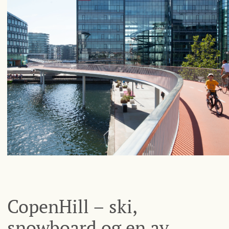
CopenHill – ski,
snowboard og en av