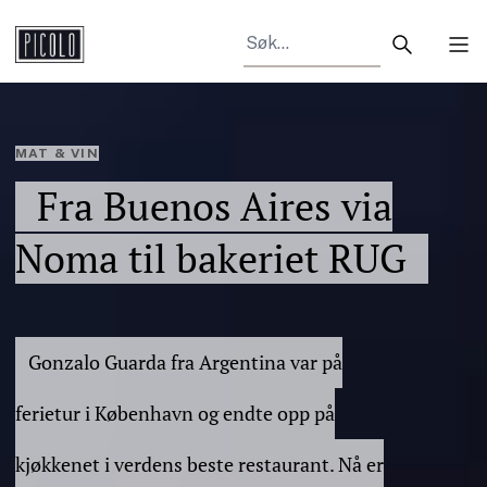
Search arti
Tog
MAT & VIN
Fra Buenos Aires via
Noma til bakeriet RUG
Gonzalo Guarda fra Argentina var på
ferietur i København og endte opp på
kjøkkenet i verdens beste restaurant. Nå er