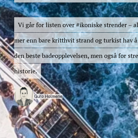
Vi går for listen over #ikoniske strender – 
mer enn bare kritthvit strand og turkist hav å 
den beste badeopplevelsen, men også for str
historie.
Guro Holmene