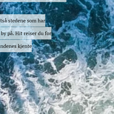
altså stedene som har
by på. Hit reiser du for
endenes kjente