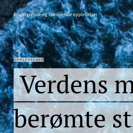
Inspirerende og spennende opplevelser
OPPLEVELSER
Verdens m
berømte st