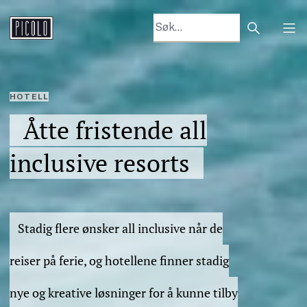
Search arti
Tog
HOTELL
Åtte fristende all
inclusive resorts
Stadig flere ønsker all inclusive når de
reiser på ferie, og hotellene finner stadig
nye og kreative løsninger for å kunne tilby