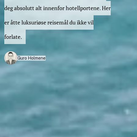
deg absolutt alt innenfor hotellportene. Her
er åtte luksuriøse reisemål du ikke vil
forlate.
Guro Holmene