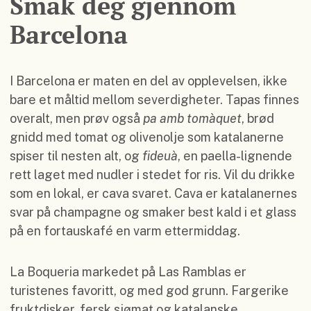
Smak deg gjennom
Barcelona
I Barcelona er maten en del av opplevelsen, ikke
bare et måltid mellom severdigheter. Tapas finnes
overalt, men prøv også
pa amb tomàquet
, brød
gnidd med tomat og olivenolje som katalanerne
spiser til nesten alt, og
fideuà
, en paella-lignende
rett laget med nudler i stedet for ris. Vil du drikke
som en lokal, er cava svaret. Cava er katalanernes
svar på champagne og smaker best kald i et glass
på en fortauskafé en varm ettermiddag.
La Boqueria markedet på Las Ramblas er
turistenes favoritt, og med god grunn. Fargerike
fruktdisker, fersk sjømat og katalanske