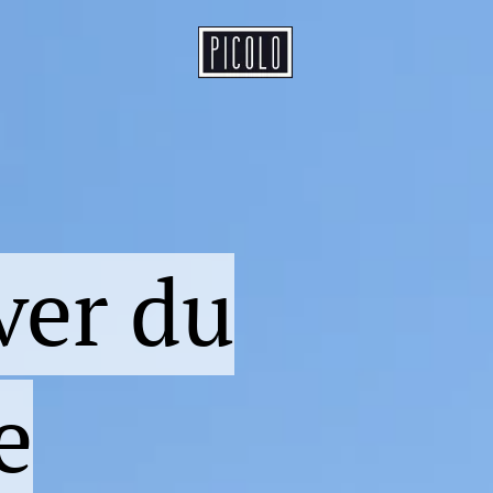
ver du
e