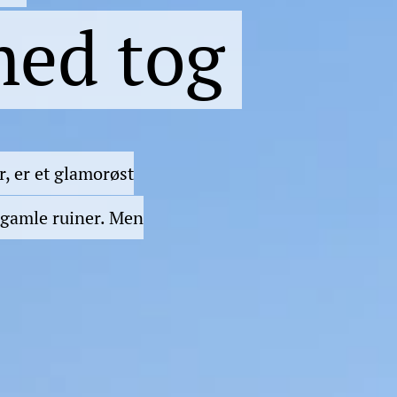
med tog
r, er et glamorøst
 gamle ruiner. Men