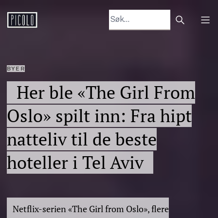
Search arti
Tog
BYER
Her ble «The Girl From
Oslo» spilt inn: Fra hipt
natteliv til de beste
hoteller i Tel Aviv
Netflix-serien «The Girl from Oslo», flere