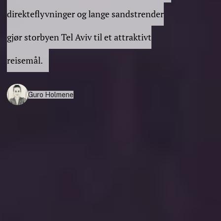
direkteflyvninger og lange sandstrender
gjør storbyen Tel Aviv til et attraktivt
reisemål.
Guro Holmene