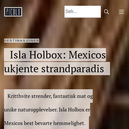
Search arti
Tog
DESTINASJONER
Isla Holbox: Mexicos
ukjente strandparadis
Kritthvite strender, fantastisk mat og
unike naturopplevelser. Isla Holbox er
Mexicos best bevarte hemmelighet.